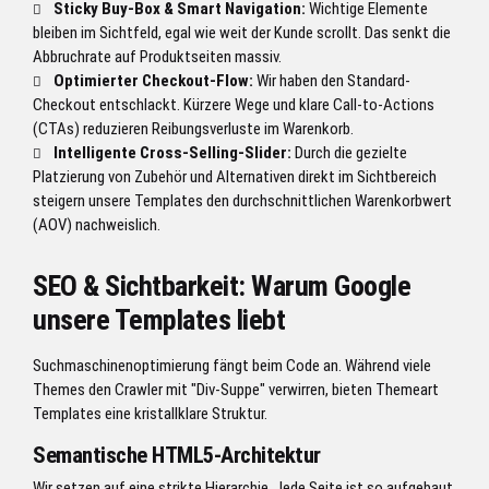
Sticky Buy-Box & Smart Navigation:
Wichtige Elemente
bleiben im Sichtfeld, egal wie weit der Kunde scrollt. Das senkt die
Abbruchrate auf Produktseiten massiv.
Optimierter Checkout-Flow:
Wir haben den Standard-
Checkout entschlackt. Kürzere Wege und klare Call-to-Actions
(CTAs) reduzieren Reibungsverluste im Warenkorb.
Intelligente Cross-Selling-Slider:
Durch die gezielte
Platzierung von Zubehör und Alternativen direkt im Sichtbereich
steigern unsere Templates den durchschnittlichen Warenkorbwert
(AOV) nachweislich.
SEO & Sichtbarkeit: Warum Google
unsere Templates liebt
Suchmaschinenoptimierung fängt beim Code an. Während viele
Themes den Crawler mit "Div-Suppe" verwirren, bieten Themeart
Templates eine kristallklare Struktur.
Semantische HTML5-Architektur
Wir setzen auf eine strikte Hierarchie. Jede Seite ist so aufgebaut,