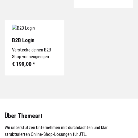
Besuchers, basierend auf
nahtlose,
den
unterbrechungsfreie
Browsereinstellungen.
Benutzererfahrung.
B2B Login
Verstecke deinen B2B
Shop vor neugierigen
Blicken oder
€ 199,00
*
Mitbewerber. Das Plugin
unterbindet Anzeige von
Kategorien, Artikeln,
Suche etc. und macht
diese nur im
eingeloggten Zustand
sichtbar.
Über Themeart
Wir unterstützen Unternehmen mit durchdachten und klar
strukturierten Online-Shop-Lösungen für JTL.