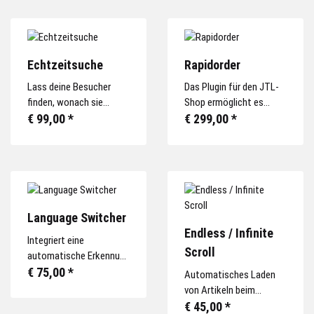
Echtzeitsuche
Rapidorder
Lass deine Besucher
Das Plugin für den JTL-
finden, wonach sie
Shop ermöglicht es
suchen. Mit der Live
€ 99,00
*
Kunden, schnell und
€ 299,00
*
Suche ermöglichst du
effizient Bestellungen
ihnen das gezielte und
aufzugeben, indem es
schnelle Auffinden
eine spezielle
bestimmter Produkte.
Eingabemaske für
Schnellbestellungen
bereitstellt.
Language Switcher
Endless / Infinite
Integriert eine
Scroll
automatische Erkennung
und Umschaltung der
€ 75,00
*
Automatisches Laden
Shop-Sprache an die
von Artikeln beim
bevorzugte Sprache des
Herunterscrollen für eine
€ 45,00
*