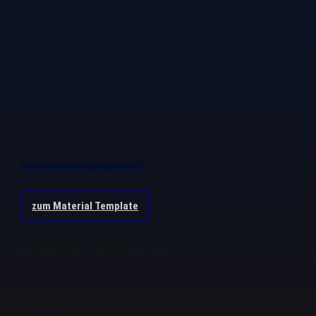
Live Demo zum Theme
zum Material Template
Enthalten im Template:
Material
Aktuelle Version:
Version 1.0.0
Installation:
Anleitung zum Installieren