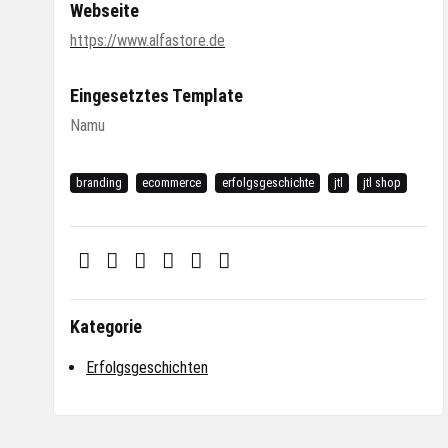
Webseite
https://www.alfastore.de
Eingesetztes Template
Namu
branding
ecommerce
erfolgsgeschichte
jtl
jtl shop
Kategorie
Erfolgsgeschichten