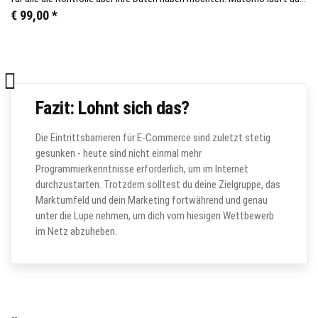
dem eigenen Server und überzeugt mit einer hohen Datenqualität.
€ 99,00
*

Fazit: Lohnt sich das?
Die Eintrittsbarrieren für E-Commerce sind zuletzt stetig
gesunken - heute sind nicht einmal mehr
Programmierkenntnisse erforderlich, um im Internet
durchzustarten. Trotzdem solltest du deine Zielgruppe, das
Marktumfeld und dein Marketing fortwährend und genau
unter die Lupe nehmen, um dich vom hiesigen Wettbewerb
im Netz abzuheben.