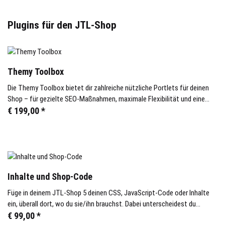
Plugins für den JTL-Shop
Themy Toolbox
Die Themy Toolbox bietet dir zahlreiche nützliche Portlets für deinen
Shop – für gezielte SEO-Maßnahmen, maximale Flexibilität und eine
einfache Steuerung deiner Inhalte.
€ 199,00
*
Inhalte und Shop-Code
Füge in deinem JTL-Shop 5 deinen CSS, JavaScript-Code oder Inhalte
ein, überall dort, wo du sie/ihn brauchst. Dabei unterscheidest du
zwischen Seiten und Kategorien.
€ 99,00
*