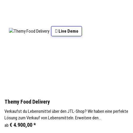
Live Demo
Themy Food Delivery
Verkaufst du Lebensmittel über den JTL-Shop? Wir haben eine perfekte
Lösung zum Verkauf von Lebensmitteln. Erweitere den
Funktionsumfang deines Shops um Verwaltung der Standorte,
€ 4.900,00
*
ab
Lieferservice oder Smartphone App.