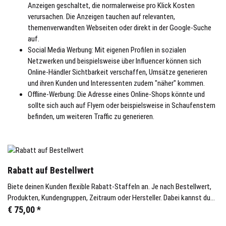
Anzeigen geschaltet, die normalerweise pro Klick Kosten
verursachen. Die Anzeigen tauchen auf relevanten,
themenverwandten Webseiten oder direkt in der Google-Suche
auf.
Social Media Werbung: Mit eigenen Profilen in sozialen
Netzwerken und beispielsweise über Influencer können sich
Online-Händler Sichtbarkeit verschaffen, Umsätze generieren
und ihren Kunden und Interessenten zudem "näher" kommen.
Offline-Werbung: Die Adresse eines Online-Shops könnte und
sollte sich auch auf Flyern oder beispielsweise in Schaufenstern
befinden, um weiteren Traffic zu generieren.
Rabatt auf Bestellwert
Biete deinen Kunden flexible Rabatt-Staffeln an. Je nach Bestellwert,
Produkten, Kundengruppen, Zeitraum oder Hersteller. Dabei kannst du
den Rabatt entweder als Wert oder in Prozent definieren.
€ 75,00
*