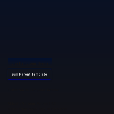
Live Demo zum Theme
zum Parent Template
Enthalten im Template:
Remake
Aktuelle Version:
Version 1.0.0
Installation:
Anleitung zum Installieren