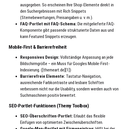
ausgegeben. So erscheinen Ihre Shop-Elemente direkt in
den Suchergebnissen mit Rich Snippets
(Sternebewertungen, Preisangaben u. v. m.).
FAQ-Portlet mit FAQ-Schema:
Die mitgelieferte FAQ-
Komponente gibt passende strukturierte Daten aus und
kann Featured Snippets erzeugen.
Mobile-First & Barrierefreiheit
Responsives Design:
Vollständige Anpassung an jede
Bildschirmgröße – ein Muss für Googles Mobile-First-
Indexierung. ([themeart.de][1])
Barrierefreie Elemente:
Tastatur-Navigation,
ausreichende Farbkontraste und lesbare Schriften
verbessern nicht nur die Usability, sondern werden auch von
Suchmaschinen positiv bewertet.
SEO-Portlet-Funktionen (Themy Toolbox)
SEO-Überschriften-Portlet:
Erlaubt das flexible
Einfügen von optimierten Zwischenüberschriften.
Google-Map-Portlet mit Firmeneintrag:
Hilft bei der