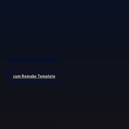
Live Demo zum Theme
zum Remake Template
Enthalten im Template:
Remake
Aktuelle Version:
Version 1.0.0
Installation:
Anleitung zum Installieren
Dokumentation:
Einrichtung
Dieses Theme ist kostenlos im Remake Template enthalten.