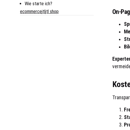
Wie starte ich?
On-Pag
ecommerce
jtl
jtl shop
Sp
Me
St
Bi
Experte
vermeide
Koste
Transpar
Fr
St
Pr