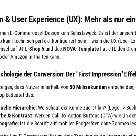
n & User Experience (UX): Mehr als nur ei
nen E-Commerce ist Design kein Selbstzweck. Es ist der unsichtb
 kann technisch perfekt konfiguriert sein – wenn die UX (User Ex
hsel auf
JTL-Shop 5
und das
NOVA-Template
hat JTL den Grund
oder Amazon mithalten kann.
chologie der Conversion: Der "First Impression" Effe
zeigen, dass Nutzer innerhalb von
50 Millisekunden
entscheiden, 
op bedeutet das:
uelle Hierarchie:
Wo schaut der Kunde zuerst hin? (Logo -> Such
rbe & Kontrast:
Werden Call-to-Action-Buttons (CTA) wie „In de
pografie:
Ist die Schrift auf mobilen Endgeräten ohne Zoomen le