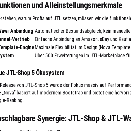
unktionen und Alleinstellungsmerkmale
rstehen, warum Profis auf JTL setzen, müssen wir die funktional
Wawi-Anbindung
Automatischer Bestandsabgleich, kein manuelle
annel-Vertrieb
Einfache Anbindung an Amazon, eBay und Kaufla
Template-Engine
Maximale Flexibilität im Design (Nova Template
System
Über 500 Erweiterungen im JTL-Marketplace für
ue JTL-Shop 5 Ökosystem
Release von JTL-Shop 5 wurde der Fokus massiv auf Performance
 „Nova“ basiert auf modernem Bootstrap und bietet eine hervorra
le-Ranking.
nschlagbare Synergie: JTL-Shop & JTL-W