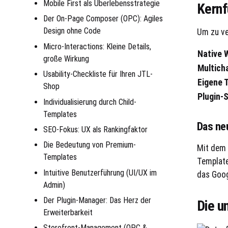
Mobile First als Überlebensstrategie
Kernf
Der On-Page Composer (OPC): Agiles
Design ohne Code
Um zu ve
Micro-Interactions: Kleine Details,
Native 
große Wirkung
Multich
Usability-Checkliste für Ihren JTL-
Eigene 
Shop
Plugin-
Individualisierung durch Child-
Templates
Das ne
SEO-Fokus: UX als Rankingfaktor
Die Bedeutung von Premium-
Mit dem 
Templates
Template
Intuitive Benutzerführung (UI/UX im
das Goog
Admin)
Der Plugin-Manager: Das Herz der
Die u
Erweiterbarkeit
Storefront-Management (OPC &