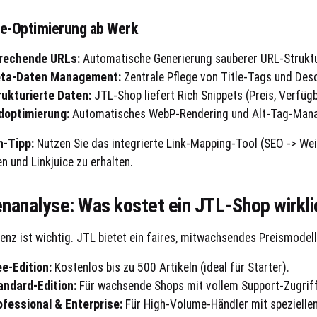
e-Optimierung ab Werk
rechende URLs:
Automatische Generierung sauberer URL-Struktu
ta-Daten Management:
Zentrale Pflege von Title-Tags und Desc
rukturierte Daten:
JTL-Shop liefert Rich Snippets (Preis, Verfüg
ldoptimierung:
Automatisches WebP-Rendering und Alt-Tag-Man
n-Tipp:
Nutzen Sie das integrierte Link-Mapping-Tool (SEO -> Wei
n und Linkjuice zu erhalten.
nanalyse: Was kostet ein JTL-Shop wirkli
enz ist wichtig. JTL bietet ein faires, mitwachsendes Preismodell
ee-Edition:
Kostenlos bis zu 500 Artikeln (ideal für Starter).
andard-Edition:
Für wachsende Shops mit vollem Support-Zugriff
ofessional & Enterprise:
Für High-Volume-Händler mit spezielle