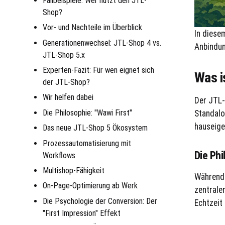
Fallbeispiele: Wer nutzt den JTL-
Shop?
Vor- und Nachteile im Überblick
In diese
Generationenwechsel: JTL-Shop 4 vs.
Anbindun
JTL-Shop 5.x
Experten-Fazit: Für wen eignet sich
Was i
der JTL-Shop?
Wir helfen dabei
Der JTL-
Die Philosophie: "Wawi First"
Standalo
hauseige
Das neue JTL-Shop 5 Ökosystem
Prozessautomatisierung mit
Die Phi
Workflows
Multishop-Fähigkeit
Während 
On-Page-Optimierung ab Werk
zentrale
Die Psychologie der Conversion: Der
Echtzeit
"First Impression" Effekt