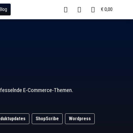
Blog
€ 0,00
und fesselnde E-Commerce-Themen.
duktupdates
ShopScribe
Wordpress