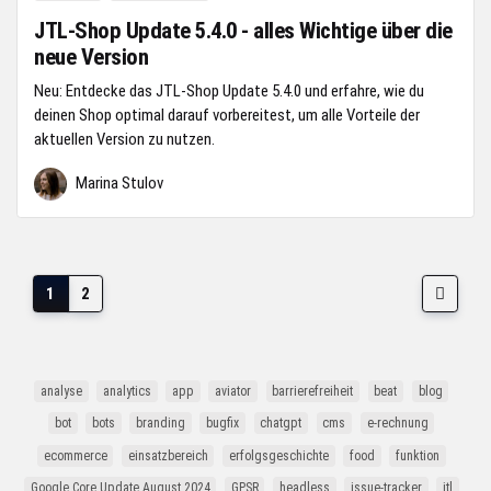
JTL-Shop Update 5.4.0 - alles Wichtige über die
neue Version
Neu: Entdecke das JTL-Shop Update 5.4.0 und erfahre, wie du
deinen Shop optimal darauf vorbereitest, um alle Vorteile der
aktuellen Version zu nutzen.
Marina Stulov
1
2
analyse
analytics
app
aviator
barrierefreiheit
beat
blog
bot
bots
branding
bugfix
chatgpt
cms
e-rechnung
ecommerce
einsatzbereich
erfolgsgeschichte
food
funktion
Google Core Update August 2024
GPSR
headless
issue-tracker
jtl