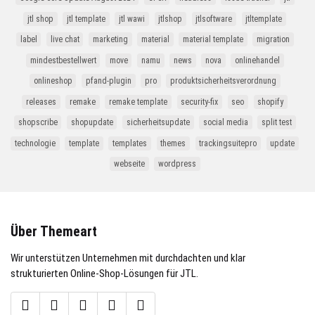
jtl shop
jtl template
jtl wawi
jtlshop
jtlsoftware
jtltemplate
label
live chat
marketing
material
material template
migration
mindestbestellwert
move
namu
news
nova
onlinehandel
onlineshop
pfand-plugin
pro
produktsicherheitsverordnung
releases
remake
remake template
security-fix
seo
shopify
shopscribe
shopupdate
sicherheitsupdate
social media
split test
technologie
template
templates
themes
trackingsuitepro
update
webseite
wordpress
Über Themeart
Wir unterstützen Unternehmen mit durchdachten und klar
strukturierten Online-Shop-Lösungen für JTL.