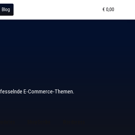
Blog
€ 0,00
und fesselnde E-Commerce-Themen.
updates
ShopScribe
Wordpress