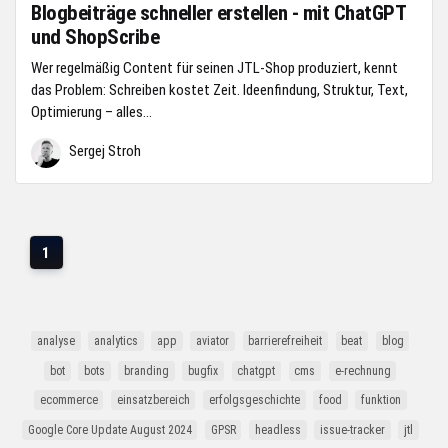
Blogbeiträge schneller erstellen - mit ChatGPT
und ShopScribe
Wer regelmäßig Content für seinen JTL-Shop produziert, kennt
das Problem: Schreiben kostet Zeit. Ideenfindung, Struktur, Text,
Optimierung – alles...
Sergej Stroh
1
analyse
analytics
app
aviator
barrierefreiheit
beat
blog
bot
bots
branding
bugfix
chatgpt
cms
e-rechnung
ecommerce
einsatzbereich
erfolgsgeschichte
food
funktion
Google Core Update August 2024
GPSR
headless
issue-tracker
jtl