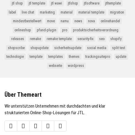
jtl shop
jtl template
jtl wawi
jtlshop
jtlsoftware
jtltemplate
label
live chat
marketing
material
material template
migration
mindestbestellwert
move
namu
news
nova
onlinehandel
onlineshop
pfand-plugin
pro
produktsicherheitsverordnung
releases
remake
remake template
security-fix
seo
shopify
shopscribe
shopupdate
sicherheitsupdate
social media
split test
technologie
template
templates
themes
trackingsuitepro
update
webseite
wordpress
Über Themeart
Wir unterstützen Unternehmen mit durchdachten und klar
strukturierten Online-Shop-Lösungen für JTL.