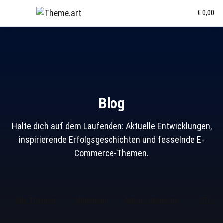
€ 0,00
Blog
Halte dich auf dem Laufenden: Aktuelle Entwicklungen,
inspirierende Erfolgsgeschichten und fesselnde E-
Commerce-Themen.
Alle Themen
Allgemein
Automatisierung
JTL-So