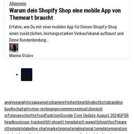
Allgemein
Warum dein Shopify Shop eine mobile App von
Themeart braucht
Erfahre, wie Du mit einer mobilen App für Deinen Shopify-Shop
einen zusätzlichen, leistungsstarken Verkaufskanal aufbaust und
Deine Kundenbindung...
Marina Stulov
1
analyse
analytics
app
aviator
barrierefreiheit
beat
blog
bot
bots
branding
bugfix
chatgpt
cms
e-rechnung
ecommerce
einsatzbereich
erfolgsgeschichte
food
funktion
Google Core Update August 2024
GPSR
headless
issue-tracker
jtl
jtl shop
jtl template
jtl wawi
jtlshop
jtlsoftware
jtltemplate
label
live chat
marketing
material
material template
migration