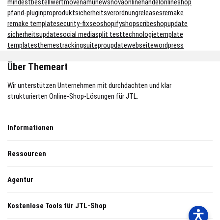
mindestbestellwert
move
namu
news
nova
onlinehandel
onlineshop
pfand-plugin
pro
produktsicherheitsverordnung
releases
remake
remake template
security-fix
seo
shopify
shopscribe
shopupdate
sicherheitsupdate
social media
split test
technologie
template
templates
themes
trackingsuitepro
update
webseite
wordpress
Über Themeart
Wir unterstützen Unternehmen mit durchdachten und klar
strukturierten Online-Shop-Lösungen für JTL.
Informationen
Ressourcen
Agentur
Kostenlose Tools für JTL-Shop