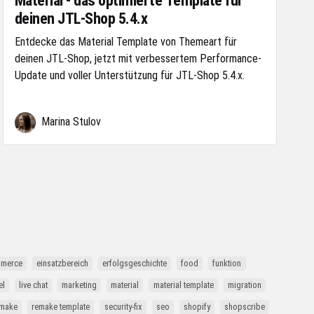
Material - das optimierte Template für
deinen JTL-Shop 5.4.x
Entdecke das Material Template von Themeart für
deinen JTL-Shop, jetzt mit verbessertem Performance-
Update und voller Unterstützung für JTL-Shop 5.4.x.
Marina Stulov
merce
einsatzbereich
erfolgsgeschichte
food
funktion
el
live chat
marketing
material
material template
migration
emake
remake template
security-fix
seo
shopify
shopscribe