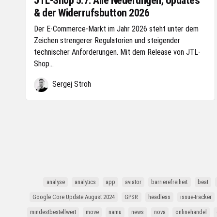
JTL-Shop 5.7: Alle Neuerungen, Updates
& der Widerrufsbutton 2026
Der E-Commerce-Markt im Jahr 2026 steht unter dem
Zeichen strengerer Regulatorien und steigender
technischer Anforderungen. Mit dem Release von JTL-
Shop...
Sergej Stroh
analyse
analytics
app
aviator
barrierefreiheit
beat
Google Core Update August 2024
GPSR
headless
issue-tracker
mindestbestellwert
move
namu
news
nova
onlinehandel