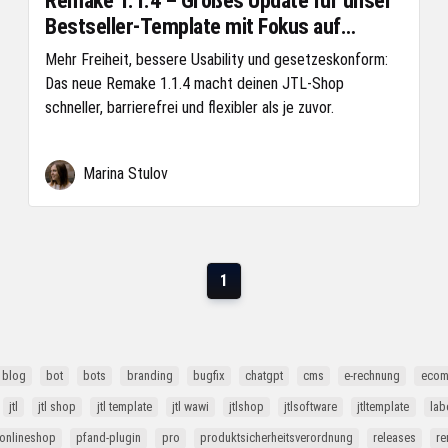
Remake 1.1.4 – Großes Update für unser
Bestseller-Template mit Fokus auf
Barrierefreiheit
Mehr Freiheit, bessere Usability und gesetzeskonform:
Das neue Remake 1.1.4 macht deinen JTL-Shop
schneller, barrierefrei und flexibler als je zuvor.
Marina Stulov
1
blog
bot
bots
branding
bugfix
chatgpt
cms
e-rechnung
ecom
jtl
jtl shop
jtl template
jtl wawi
jtlshop
jtlsoftware
jtltemplate
lab
onlineshop
pfand-plugin
pro
produktsicherheitsverordnung
releases
r