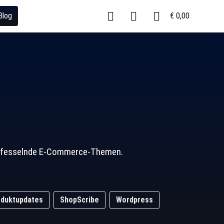
Blog
€ 0,00
und fesselnde E-Commerce-Themen.
duktupdates
ShopScribe
Wordpress