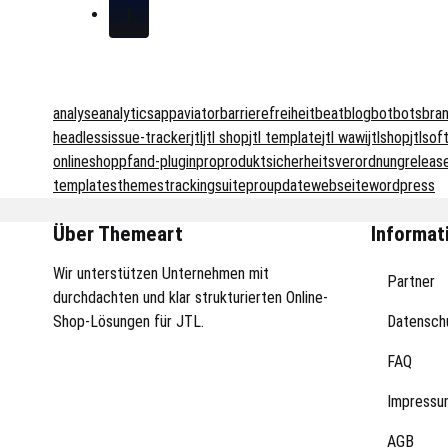
1
analyse
analytics
app
aviator
barrierefreiheit
beat
blog
bot
bots
bra
headless
issue-tracker
jtl
jtl shop
jtl template
jtl wawi
jtlshop
jtlsof
onlineshop
pfand-plugin
pro
produktsicherheitsverordnung
releas
templates
themes
trackingsuitepro
update
webseite
wordpress
Über Themeart
Informat
Wir unterstützen Unternehmen mit
Partner
durchdachten und klar strukturierten Online-
Shop-Lösungen für JTL.
Datensch
FAQ
Impressu
AGB