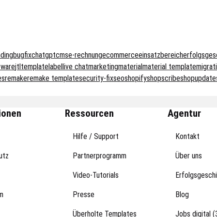
nding
bugfix
chatgpt
cms
e-rechnung
ecommerce
einsatzbereich
erfolgsges
tware
jtltemplate
label
live chat
marketing
material
material template
migrat
es
remake
remake template
security-fix
seo
shopify
shopscribe
shopupdate
ionen
Ressourcen
Agentur
Hilfe / Support
Kontakt
utz
Partnerprogramm
Über uns
Video-Tutorials
Erfolgsgesch
m
Presse
Blog
Überholte Templates
Jobs digital (