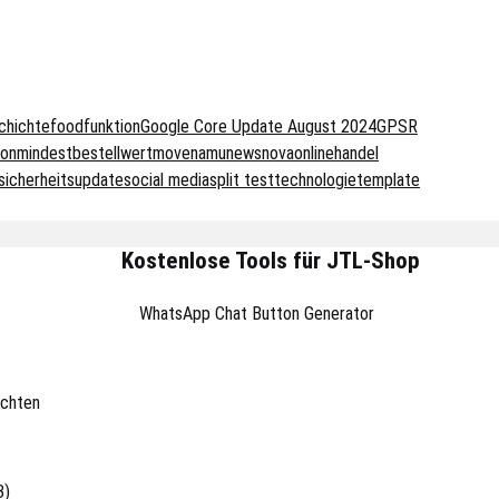
chichte
food
funktion
Google Core Update August 2024
GPSR
ion
mindestbestellwert
move
namu
news
nova
onlinehandel
sicherheitsupdate
social media
split test
technologie
template
Kostenlose Tools für JTL-Shop
WhatsApp Chat Button Generator
ichten
3)