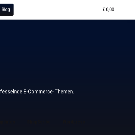
Blog
€ 0,00
und fesselnde E-Commerce-Themen.
updates
ShopScribe
Wordpress