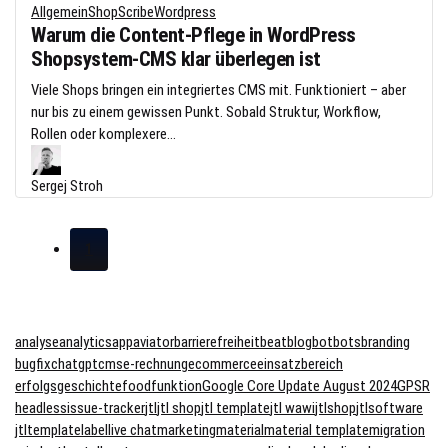
Allgemein
ShopScribe
Wordpress
Warum die Content-Pflege in WordPress
Shopsystem-CMS klar überlegen ist
Viele Shops bringen ein integriertes CMS mit. Funktioniert – aber
nur bis zu einem gewissen Punkt. Sobald Struktur, Workflow,
Rollen oder komplexere...
Sergej Stroh
1
analyse
analytics
app
aviator
barrierefreiheit
beat
blog
bot
bots
branding
bugfix
chatgpt
cms
e-rechnung
ecommerce
einsatzbereich
erfolgsgeschichte
food
funktion
Google Core Update August 2024
GPSR
headless
issue-tracker
jtl
jtl shop
jtl template
jtl wawi
jtlshop
jtlsoftware
jtltemplate
label
live chat
marketing
material
material template
migration