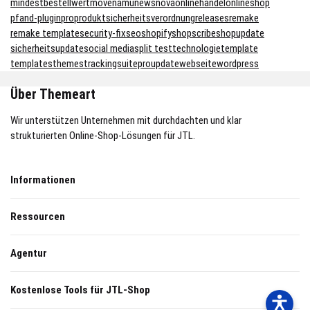
mindestbestellwert
move
namu
news
nova
onlinehandel
onlineshop
pfand-plugin
pro
produktsicherheitsverordnung
releases
remake
remake template
security-fix
seo
shopify
shopscribe
shopupdate
sicherheitsupdate
social media
split test
technologie
template
templates
themes
trackingsuitepro
update
webseite
wordpress
Über Themeart
Wir unterstützen Unternehmen mit durchdachten und klar
strukturierten Online-Shop-Lösungen für JTL.
Informationen
Ressourcen
Agentur
Kostenlose Tools für JTL-Shop