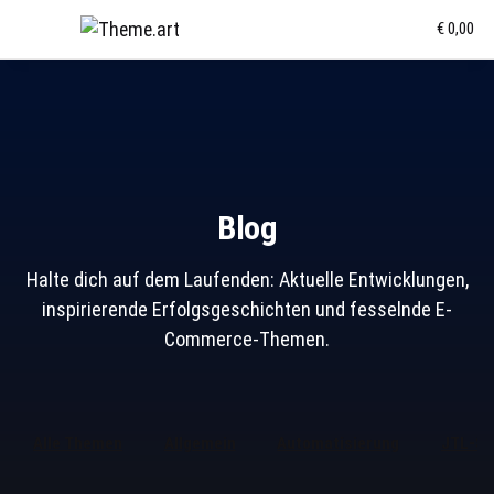
€ 0,00
Blog
Halte dich auf dem Laufenden: Aktuelle Entwicklungen,
inspirierende Erfolgsgeschichten und fesselnde E-
Commerce-Themen.
Alle Themen
Allgemein
Automatisierung
JTL-So