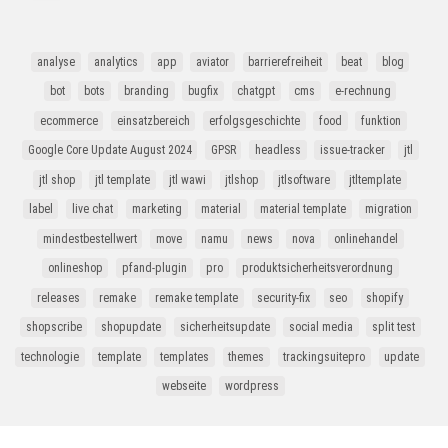
analyse
analytics
app
aviator
barrierefreiheit
beat
blog
bot
bots
branding
bugfix
chatgpt
cms
e-rechnung
ecommerce
einsatzbereich
erfolgsgeschichte
food
funktion
Google Core Update August 2024
GPSR
headless
issue-tracker
jtl
jtl shop
jtl template
jtl wawi
jtlshop
jtlsoftware
jtltemplate
label
live chat
marketing
material
material template
migration
mindestbestellwert
move
namu
news
nova
onlinehandel
onlineshop
pfand-plugin
pro
produktsicherheitsverordnung
releases
remake
remake template
security-fix
seo
shopify
shopscribe
shopupdate
sicherheitsupdate
social media
split test
technologie
template
templates
themes
trackingsuitepro
update
webseite
wordpress