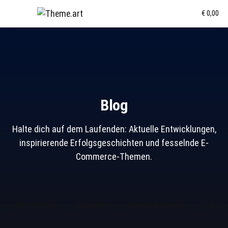
€ 0,00
Blog
Halte dich auf dem Laufenden: Aktuelle Entwicklungen,
inspirierende Erfolgsgeschichten und fesselnde E-
Commerce-Themen.
Alle Themen
Allgemein
Automatisierung
JTL-So