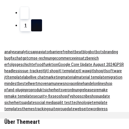
1
2
analyse
analytics
app
aviator
barrierefreiheit
beat
blog
bot
bots
branding
bugfix
chatgpt
cms
e-rechnung
ecommerce
einsatzbereich
erfolgsgeschichte
food
funktion
Google Core Update August 2024
GPSR
headless
issue-tracker
jtl
jtl shop
jtl template
jtl wawi
jtlshop
jtlsoftware
jtltemplate
label
live chat
marketing
material
material template
migration
mindestbestellwert
move
namu
news
nova
onlinehandel
onlineshop
pfand-plugin
pro
produktsicherheitsverordnung
releases
remake
remake template
security-fix
seo
shopify
shopscribe
shopupdate
sicherheitsupdate
social media
split test
technologie
template
templates
themes
trackingsuitepro
update
webseite
wordpress
Über Themeart