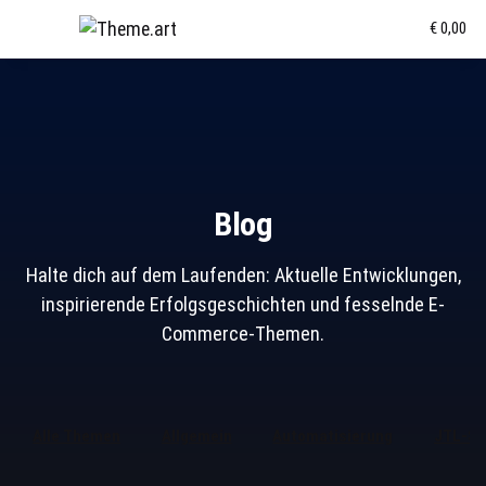
€ 0,00
Blog
Halte dich auf dem Laufenden: Aktuelle Entwicklungen,
inspirierende Erfolgsgeschichten und fesselnde E-
Commerce-Themen.
Alle Themen
Allgemein
Automatisierung
JTL-So