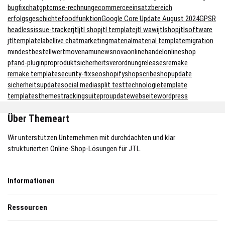
bugfix
chatgpt
cms
e-rechnung
ecommerce
einsatzbereich
erfolgsgeschichte
food
funktion
Google Core Update August 2024
GPSR
headless
issue-tracker
jtl
jtl shop
jtl template
jtl wawi
jtlshop
jtlsoftware
jtltemplate
label
live chat
marketing
material
material template
migration
mindestbestellwert
move
namu
news
nova
onlinehandel
onlineshop
pfand-plugin
pro
produktsicherheitsverordnung
releases
remake
remake template
security-fix
seo
shopify
shopscribe
shopupdate
sicherheitsupdate
social media
split test
technologie
template
templates
themes
trackingsuitepro
update
webseite
wordpress
Über Themeart
Wir unterstützen Unternehmen mit durchdachten und klar
strukturierten Online-Shop-Lösungen für JTL.
Informationen
Ressourcen